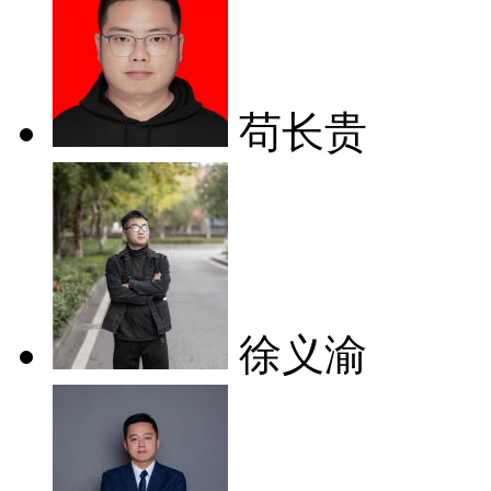
苟长贵
徐义渝