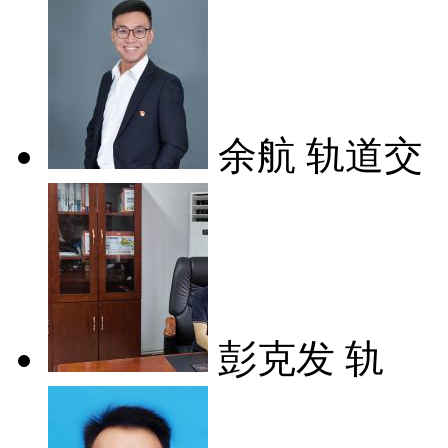
余航 轨道交
彭克发 轨