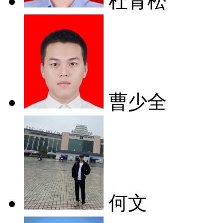
杜青松
曹少全
何文