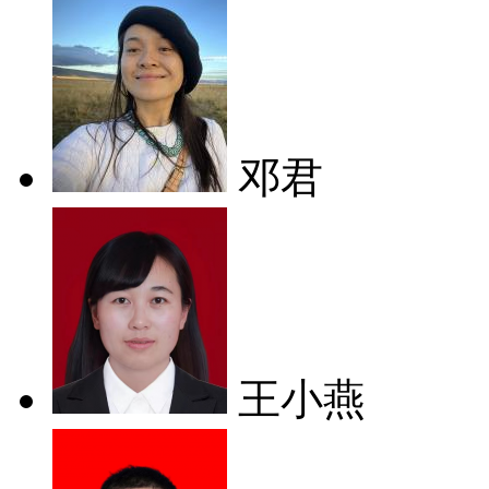
邓君
王小燕