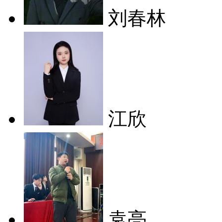
刘春林
江欣
袁亮