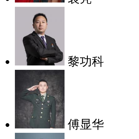
黎功科
傅显华