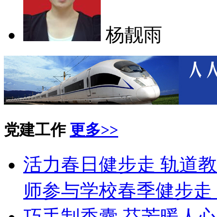
杨靓雨
党建工作
更多>>
活力春日健步走 轨道教
师参与学校春季健步走
巧手制香囊 芬芳暖人