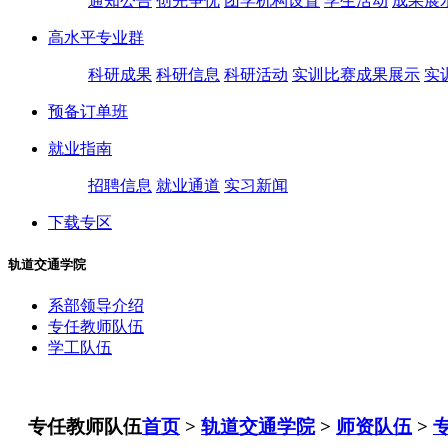
通知公告
创先争优
团学机构设置
学生活动
成果展
高水平专业群
科研成果
科研信息
科研活动
实训比赛成果展示
实
预备订单班
就业指南
招聘信息
就业通道
实习新闻
下载专区
轨道交通学院
系部领导介绍
专任教师队伍
学工队伍
专任教师队伍
首页
>
轨道交通学院
>
师资队伍
>