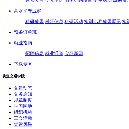
通知公告
创先争优
团学机构设置
学生活动
成果展
高水平专业群
科研成果
科研信息
科研活动
实训比赛成果展示
实
预备订单班
就业指南
招聘信息
就业通道
实习新闻
下载专区
轨道交通学院
党建动态
党务通知
规章制度
学习园地
组织机构
工会活动
党建风采