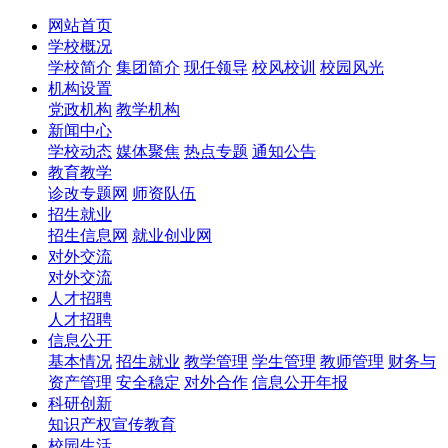
网站首页
学校概况
学校简介
集团简介
现任领导
校风校训
校园风光
机构设置
党政机构
教学机构
新闻中心
学校动态
媒体聚焦
热点专题
通知公告
教育教学
诊改专题网
师资队伍
招生就业
招生信息网
就业创业网
对外交流
对外交流
人才招聘
人才招聘
信息公开
基本情况
招生就业
教学管理
学生管理
教师管理
财务与
资产管理
安全稳定
对外合作
信息公开年报
科研创新
知识产权宣传教育
校园生活