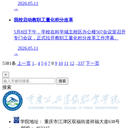
2026.05.11
→
我校启动教职工量化积分改革
5月8日下午，学校在科学城主校区办公楼507会议室召开
专门会议，正式拉开教职工量化积分改革工作序幕。
2026.05.11
→
5381条
上一页
1
..
4
5
6
7
8
9
10
11
12
..
337
下一页
×
搜索
搜索
学院地址：
重庆市江津区双福街道祥福大道638号