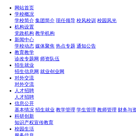
网站首页
学校概况
学校简介
集团简介
现任领导
校风校训
校园风光
机构设置
党政机构
教学机构
新闻中心
学校动态
媒体聚焦
热点专题
通知公告
教育教学
诊改专题网
师资队伍
招生就业
招生信息网
就业创业网
对外交流
对外交流
人才招聘
人才招聘
信息公开
基本情况
招生就业
教学管理
学生管理
教师管理
财务与
科研创新
知识产权宣传教育
校园生活
服务信息