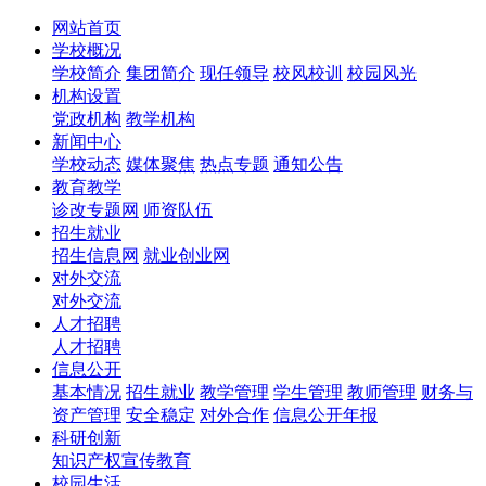
网站首页
学校概况
学校简介
集团简介
现任领导
校风校训
校园风光
机构设置
党政机构
教学机构
新闻中心
学校动态
媒体聚焦
热点专题
通知公告
教育教学
诊改专题网
师资队伍
招生就业
招生信息网
就业创业网
对外交流
对外交流
人才招聘
人才招聘
信息公开
基本情况
招生就业
教学管理
学生管理
教师管理
财务与
资产管理
安全稳定
对外合作
信息公开年报
科研创新
知识产权宣传教育
校园生活