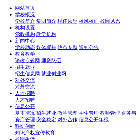
网站首页
学校概况
学校简介
集团简介
现任领导
校风校训
校园风光
机构设置
党政机构
教学机构
新闻中心
学校动态
媒体聚焦
热点专题
通知公告
教育教学
诊改专题网
师资队伍
招生就业
招生信息网
就业创业网
对外交流
对外交流
人才招聘
人才招聘
信息公开
基本情况
招生就业
教学管理
学生管理
教师管理
财务与
资产管理
安全稳定
对外合作
信息公开年报
科研创新
知识产权宣传教育
校园生活