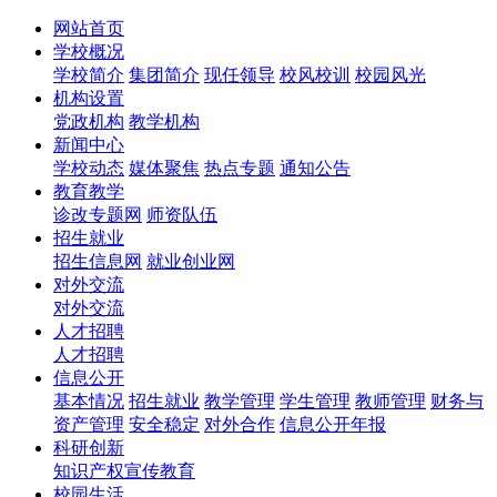
网站首页
学校概况
学校简介
集团简介
现任领导
校风校训
校园风光
机构设置
党政机构
教学机构
新闻中心
学校动态
媒体聚焦
热点专题
通知公告
教育教学
诊改专题网
师资队伍
招生就业
招生信息网
就业创业网
对外交流
对外交流
人才招聘
人才招聘
信息公开
基本情况
招生就业
教学管理
学生管理
教师管理
财务与
资产管理
安全稳定
对外合作
信息公开年报
科研创新
知识产权宣传教育
校园生活