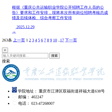
根据《重庆公共运输职业学院公开招聘工作人员的公
告》要求和工作安排，现将本次所有岗位招聘考核总成
绩及后续体检、综合考察工作安排
2025.12.29
→
263条
上一页
1
2
3
4
5
6
7
8
9
10
..
17
下一页
×
搜索
搜索
学院地址：
重庆市江津区双福街道祥福大道638号
邮编：
402247
电话：
023-47268007