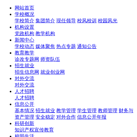
网站首页
学校概况
学校简介
集团简介
现任领导
校风校训
校园风光
机构设置
党政机构
教学机构
新闻中心
学校动态
媒体聚焦
热点专题
通知公告
教育教学
诊改专题网
师资队伍
招生就业
招生信息网
就业创业网
对外交流
对外交流
人才招聘
人才招聘
信息公开
基本情况
招生就业
教学管理
学生管理
教师管理
财务与
资产管理
安全稳定
对外合作
信息公开年报
科研创新
知识产权宣传教育
校园生活