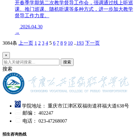
开春季学期第二次教学督导工作会，强调通过线上听巡
课、推门巡课、随机听课等多种方式，进一步加大教学
督导工作力度。
2026.04.30
→
3084条
上一页
1
2
3
4
5
6
7
8
9
10
..
193
下一页
×
搜索
搜索
学院地址：
重庆市江津区双福街道祥福大道638号
邮编：
402247
电话：
023-47268007
招生咨询热线