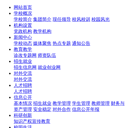
网站首页
学校概况
学校简介
集团简介
现任领导
校风校训
校园风光
机构设置
党政机构
教学机构
新闻中心
学校动态
媒体聚焦
热点专题
通知公告
教育教学
诊改专题网
师资队伍
招生就业
招生信息网
就业创业网
对外交流
对外交流
人才招聘
人才招聘
信息公开
基本情况
招生就业
教学管理
学生管理
教师管理
财务与
资产管理
安全稳定
对外合作
信息公开年报
科研创新
知识产权宣传教育
校园生活