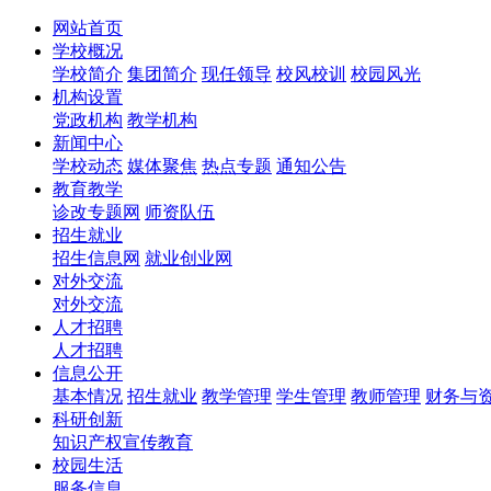
网站首页
学校概况
学校简介
集团简介
现任领导
校风校训
校园风光
机构设置
党政机构
教学机构
新闻中心
学校动态
媒体聚焦
热点专题
通知公告
教育教学
诊改专题网
师资队伍
招生就业
招生信息网
就业创业网
对外交流
对外交流
人才招聘
人才招聘
信息公开
基本情况
招生就业
教学管理
学生管理
教师管理
财务与
科研创新
知识产权宣传教育
校园生活
服务信息