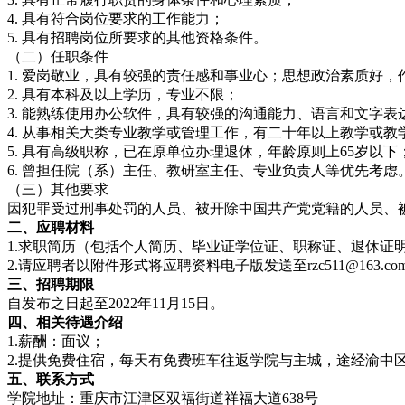
4. 具有符合岗位要求的工作能力；
5. 具有招聘岗位所要求的其他资格条件。
（二）任职条件
1. 爱岗敬业，具有较强的责任感和事业心；思想政治素质好
2. 具有本科及以上学历，专业不限；
3. 能熟练使用办公软件，具有较强的沟通能力、语言和文字表
4. 从事相关大类专业教学或管理工作，有二十年以上教学或
5. 具有高级职称，已在原单位办理退休，年龄原则上65岁以下
6. 曾担任院（系）主任、教研室主任、专业负责人等优先考虑
（三）其他要求
因犯罪受过刑事处罚的人员、被开除中国共产党党籍的人员、
二
、应聘材料
1.求职简历（包括个人简历、毕业证学位证、职称证、退休证
2.请应聘者以附件形式将应聘资料电子版发送至rzc511@163
三、招聘期限
自发布之日起至2022年11月15日。
四、相关待遇介绍
1.薪酬：面议；
2.提供免费住宿，每天有免费班车往返学院与主城，途经渝中
五、联系方式
学院地址：重庆市江津区双福街道祥福大道638号