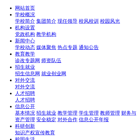
网站首页
学校概况
学校简介
集团简介
现任领导
校风校训
校园风光
机构设置
党政机构
教学机构
新闻中心
学校动态
媒体聚焦
热点专题
通知公告
教育教学
诊改专题网
师资队伍
招生就业
招生信息网
就业创业网
对外交流
对外交流
人才招聘
人才招聘
信息公开
基本情况
招生就业
教学管理
学生管理
教师管理
财务与
资产管理
安全稳定
对外合作
信息公开年报
科研创新
知识产权宣传教育
校园生活