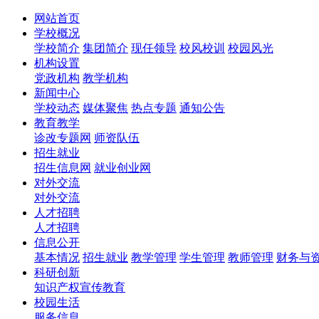
网站首页
学校概况
学校简介
集团简介
现任领导
校风校训
校园风光
机构设置
党政机构
教学机构
新闻中心
学校动态
媒体聚焦
热点专题
通知公告
教育教学
诊改专题网
师资队伍
招生就业
招生信息网
就业创业网
对外交流
对外交流
人才招聘
人才招聘
信息公开
基本情况
招生就业
教学管理
学生管理
教师管理
财务与
科研创新
知识产权宣传教育
校园生活
服务信息