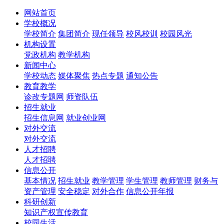
网站首页
学校概况
学校简介
集团简介
现任领导
校风校训
校园风光
机构设置
党政机构
教学机构
新闻中心
学校动态
媒体聚焦
热点专题
通知公告
教育教学
诊改专题网
师资队伍
招生就业
招生信息网
就业创业网
对外交流
对外交流
人才招聘
人才招聘
信息公开
基本情况
招生就业
教学管理
学生管理
教师管理
财务与
资产管理
安全稳定
对外合作
信息公开年报
科研创新
知识产权宣传教育
校园生活