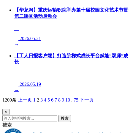
【华龙网】重庆运输职院举办第十届校园文化艺术节暨
第二课堂活动启动会
2026.05.21
→
【工人日报客户端】打造阶梯式成长平台赋能“双师”成
长
2026.05.19
→
1200条
上一页
1
2
3
4
5
6
7
8
9
10
..
75
下一页
×
搜索
搜索