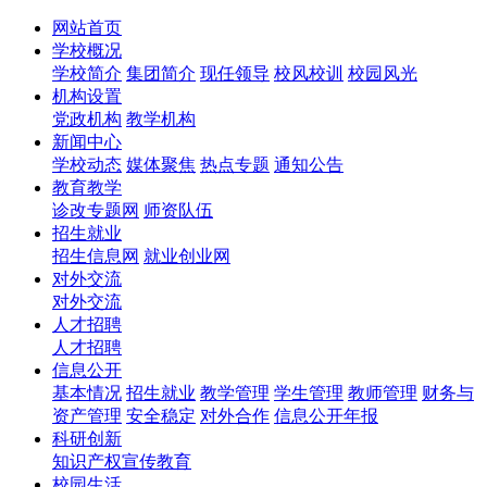
网站首页
学校概况
学校简介
集团简介
现任领导
校风校训
校园风光
机构设置
党政机构
教学机构
新闻中心
学校动态
媒体聚焦
热点专题
通知公告
教育教学
诊改专题网
师资队伍
招生就业
招生信息网
就业创业网
对外交流
对外交流
人才招聘
人才招聘
信息公开
基本情况
招生就业
教学管理
学生管理
教师管理
财务与
资产管理
安全稳定
对外合作
信息公开年报
科研创新
知识产权宣传教育
校园生活