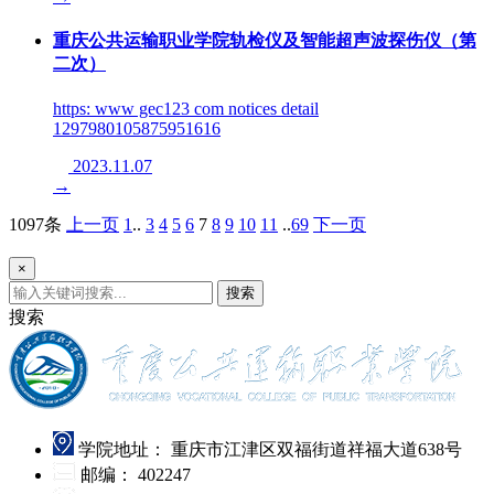
重庆公共运输职业学院轨检仪及智能超声波探伤仪（第
二次）
https: www gec123 com notices detail
1297980105875951616
2023.11.07
→
1097条
上一页
1
..
3
4
5
6
7
8
9
10
11
..
69
下一页
×
搜索
搜索
学院地址：
重庆市江津区双福街道祥福大道638号
邮编：
402247