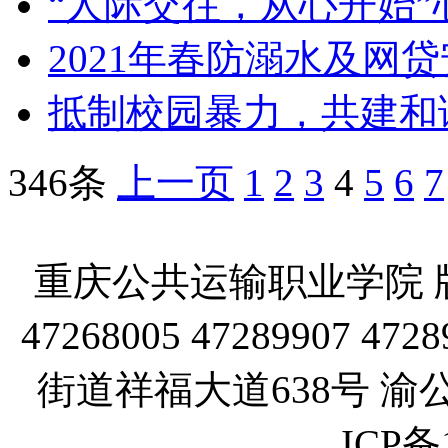
“人际交往，从心开始
2021年春防溺水及网
抵制校园暴力，共建和
346条
上一页
1
2
3
4
5
6
7
重庆公共运输职业学院 版
47268005 47289907
街道祥福大道638号 渝公网
ICP备