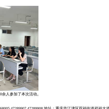
0余人参加了本次活动。
 47289907 47289908 地址：重庆市江津区双福街道祥福大道638号