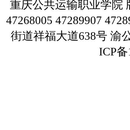
重庆公共运输职业学院 版
47268005 47289907
街道祥福大道638号 渝公网
ICP备