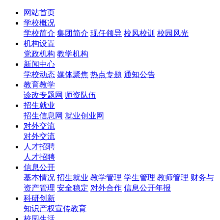
网站首页
学校概况
学校简介
集团简介
现任领导
校风校训
校园风光
机构设置
党政机构
教学机构
新闻中心
学校动态
媒体聚焦
热点专题
通知公告
教育教学
诊改专题网
师资队伍
招生就业
招生信息网
就业创业网
对外交流
对外交流
人才招聘
人才招聘
信息公开
基本情况
招生就业
教学管理
学生管理
教师管理
财务与
资产管理
安全稳定
对外合作
信息公开年报
科研创新
知识产权宣传教育
校园生活