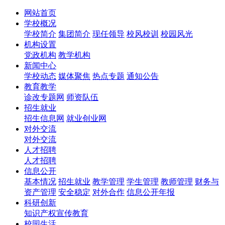
网站首页
学校概况
学校简介
集团简介
现任领导
校风校训
校园风光
机构设置
党政机构
教学机构
新闻中心
学校动态
媒体聚焦
热点专题
通知公告
教育教学
诊改专题网
师资队伍
招生就业
招生信息网
就业创业网
对外交流
对外交流
人才招聘
人才招聘
信息公开
基本情况
招生就业
教学管理
学生管理
教师管理
财务与
资产管理
安全稳定
对外合作
信息公开年报
科研创新
知识产权宣传教育
校园生活