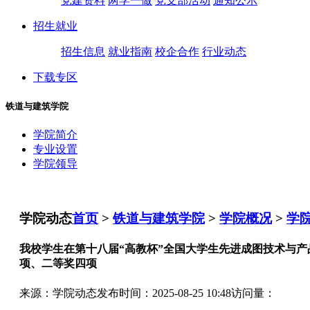
党建资料
两学一做
党支部活动
通知公示
招生就业
招生信息
就业指南
校企合作
行业动态
下载专区
铁道与建筑学院
学院简介
专业设置
学院领导
学院动态
首页
>
铁道与建筑学院
>
学院概况
>
学
我校学生在第十八届“高教杯”全国大学生先进成图技术与
项、二等奖四项
来源：学院动态
发布时间：2025-08-25 10:48
访问量：