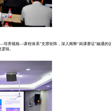
—培养规格—课程体系”支撑矩阵，深入阐释“岗课赛证”融通的
建逻辑。