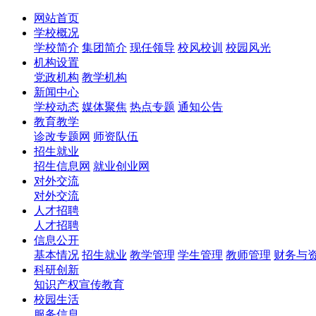
网站首页
学校概况
学校简介
集团简介
现任领导
校风校训
校园风光
机构设置
党政机构
教学机构
新闻中心
学校动态
媒体聚焦
热点专题
通知公告
教育教学
诊改专题网
师资队伍
招生就业
招生信息网
就业创业网
对外交流
对外交流
人才招聘
人才招聘
信息公开
基本情况
招生就业
教学管理
学生管理
教师管理
财务与
科研创新
知识产权宣传教育
校园生活
服务信息