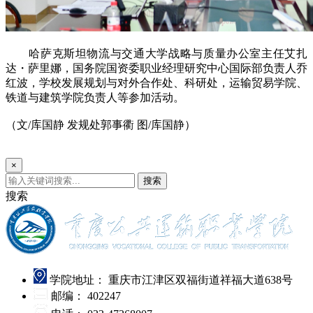
哈萨克斯坦物流与交通大学战略与质量办公室主任艾扎
达・萨里娜，国务院国资委职业经理研究中心国际部负责人乔
红波，学校发展规划与对外合作处、科研处，运输贸易学院、
铁道与建筑学院负责人等参加活动。
（文/库国静 发规处郭事衢 图/库国静）
×
搜索
搜索
学院地址：
重庆市江津区双福街道祥福大道638号
邮编：
402247