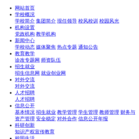
网站首页
学校概况
学校简介
集团简介
现任领导
校风校训
校园风光
机构设置
党政机构
教学机构
新闻中心
学校动态
媒体聚焦
热点专题
通知公告
教育教学
诊改专题网
师资队伍
招生就业
招生信息网
就业创业网
对外交流
对外交流
人才招聘
人才招聘
信息公开
基本情况
招生就业
教学管理
学生管理
教师管理
财务与
资产管理
安全稳定
对外合作
信息公开年报
科研创新
知识产权宣传教育
校园生活