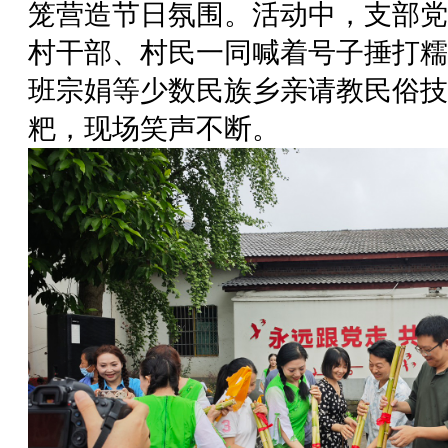
笼营造节日氛围。活动中，支部党
村干部、村民一同喊着号子捶打糯
班宗娟等少数民族乡亲请教民俗技
粑，现场笑声不断。​