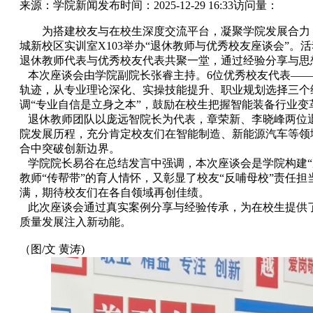
来源：学院新闻
发布时间：2025-12-29 16:33
访问量：
为搭建校友与在校生深度交流平台，凝聚学院发展合力，
城新校区实训室X103举办“退休教师与优秀校友座谈会”。活
退休教师代表与优秀校友代表共聚一堂，通过经验分享与
本次座谈会由学院副院长张睿主持。6位优秀校友代表——2
轨迹，从专业理论深化、实操技能提升、职业规划选择三个
调“专业自信是立身之本”，鼓励在校生把握智能装备行业
退休教师团队以庞远智院长为代表，章荣新、李晓峰两位
院发展历程，充分肯定校友们在智能制造、新能源汽车等领
合中突破创新边界。
学院院长易谷在总结发言中强调，本次座谈会是学院构建“
教师“传帮带”的育人情怀，又彰显了校友“反哺母校”责任
满，期待校友们在各自领域再创佳绩。
此次座谈会通过真实案例分享与经验传承，为在校生提供
质量发展注入新动能。
（图/文 黄涛)