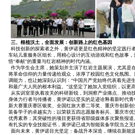
三、根植沃土，全面发展：创新路上的红色基因
科技创新的探索者之外，黄伊诺更是红色精神的坚定践行
车站儿童服务区组长，用精心设计的互动游戏和红色故事，
悟“奉献”的重量与红岩精神的时代内涵。
作为学生会主席，她策划并主演了红岩主题展演，尤其是在
将革命信仰的力量传递给观众，浓厚了校园红色文化氛围。
调能力，也让她深刻认识到：“中国共产党始终代表着先进
和最广大人民的根本利益。”这坚定了她加入党组织，以更
从实训室里执着攻关的科研新锐，到洞察产业痛点、推动
身体力行者与传播者，黄伊诺以坚实的足迹诠释着新时代青
新大赛重庆赛区银奖、全国红旅大赛二等奖、重庆市创新创
装备学子的卓越实力；以荣获五四志愿服务标兵、重庆市优
优秀素养；其突破性的项目更获得省部级媒体多次聚焦报道
有扎实的专业技能证书，黄伊诺已成为智能装备学院当之无愧
面向未来，黄伊诺目光坚定：备战升本深造，继续在新能