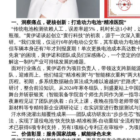
一、洞察痛点，硬核创新：打造动力电池“精准医院”
“传统电池检测依赖人工，误差率超5%，耗时长达1小时
瓶颈。”黄伊诺谈起创立“寰行科技”的初衷，源于一次深入
研。“我们发现，仅运行6年的电动公交车，其车载动力电
但车辆本身还有7年才到报废期！单次更换电池成本高达数十
先衰”的困境，黄伊诺和团队成员们深感痛心，一个坚定的
解这一制约产业可持续发展的难题。
面对行业痛点，黄伊诺作为项目负责人，带领这支跨新能
队，迎难而上。他们锚定“精准检测”与“智能梯次重构”两
历程。初期，多系统数据融合算法成为难以逾越的“拦路虎
研讨，整合前沿知识。从2024年寒冬组队，到盛夏站上中
舞台并斩获银奖（智能装备学院首个师生共同作为第一指导
夜兼程见证了团队的执着：白天上课，夜晚在指导老师带领
新材料等专精特新企业调研论证；在实训室进行数据测试与
汗水终浇灌出颠覆性成果——团队成功研发出“步步生芯”智
法，实现了退役电池‘快充快放-精准检测-自动重组’全流程
术已获得6项专利支持，另有1项核心专利正在审核中，为
二、价值彰显：服务国家战略，赋能绿色未来