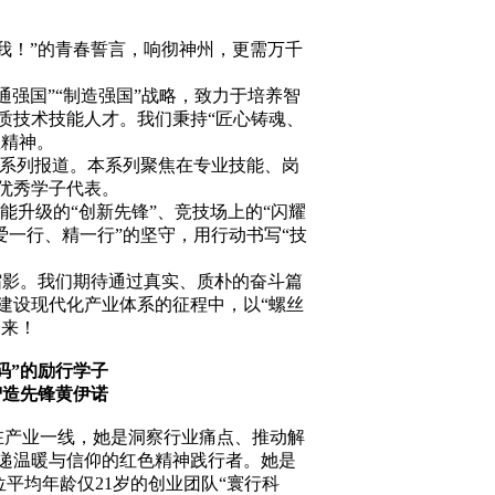
我！”的青春誓言，响彻神州，更需万千
强国”“制造强国”战略，致力于培养智
质技术技能人才。我们秉持“匠心铸魂、
匠精神。
” 系列报道。本系列聚焦在专业技能、岗
优秀学子代表。
能升级的“创新先锋”、竞技场上的“闪耀
爱一行、精一行”的坚守，用行动书写“技
缩影。我们期待通过真实、质朴的奋斗篇
建设现代化产业体系的征程中，以“螺丝
未来！
码”的励行学子
智造先锋黄伊诺
在产业一线，她是洞察行业痛点、推动解
递温暖与信仰的红色精神践行者。她是
位平均年龄仅21岁的创业团队“寰行科