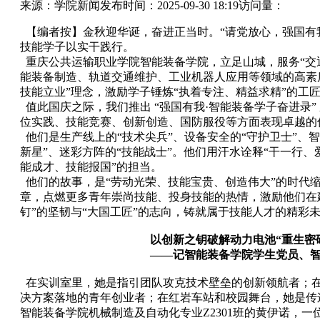
来源：学院新闻
发布时间：2025-09-30 18:19
访问量：
【编者按】金秋迎华诞，奋进正当时。“请党放心，强国有
技能学子以实干践行。
重庆公共运输职业学院智能装备学院，立足山城，服务“交通
能装备制造、轨道交通维护、工业机器人应用等领域的高素
技能立业”理念，激励学子锤炼“执着专注、精益求精”的工
值此国庆之际，我们推出 “强国有我·智能装备学子奋进录
位实践、技能竞赛、创新创造、国防服役等方面表现卓越的
他们是生产线上的“技术尖兵”、设备安全的“守护卫士”、智
新星”、迷彩方阵的“技能战士”。他们用汗水诠释“干一行、
能成才、技能报国”的担当。
他们的故事，是“劳动光荣、技能宝贵、创造伟大”的时代
章，点燃更多青年崇尚技能、投身技能的热情，激励他们在
钉”的坚韧与“大国工匠”的志向，铸就属于技能人才的精彩
以创新之钥破解动力电池“重生密
——记智能装备学院学生党员、
在实训室里，她是指引团队攻克技术壁垒的创新领航者；
决方案落地的青年创业者；在红岩车站和校园舞台，她是传
智能装备学院机械制造及自动化专业Z2301班的黄伊诺，一