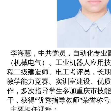
李海慧，中共党员，自动化专业
（机械电气）、工业机器人应用技
程二级建造师、电工考评员，长期
教学能力竞赛、实训室建设、优质
作，多次指导学生参加重庆市技能
干，获得“优秀指导教师”荣誉称
主要担任课程：