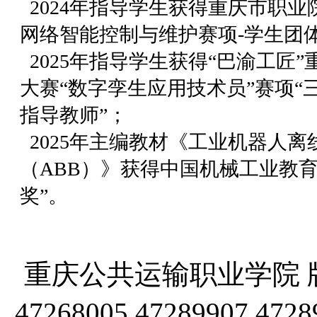
2024年指导学生获得重庆市职
网络智能控制与维护赛项-学生团体
2025年指导学生获得“巴渝工匠
大赛“数字孪生应用技术员”赛项“
指导教师”；
2025年主编教材《工业机器人
（ABB）》获得中国机械工业教
奖”。
重庆公共运输职业学院 版
47268005 47289907