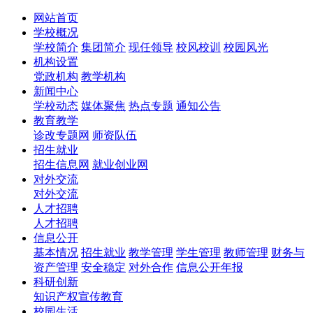
网站首页
学校概况
学校简介
集团简介
现任领导
校风校训
校园风光
机构设置
党政机构
教学机构
新闻中心
学校动态
媒体聚焦
热点专题
通知公告
教育教学
诊改专题网
师资队伍
招生就业
招生信息网
就业创业网
对外交流
对外交流
人才招聘
人才招聘
信息公开
基本情况
招生就业
教学管理
学生管理
教师管理
财务与
资产管理
安全稳定
对外合作
信息公开年报
科研创新
知识产权宣传教育
校园生活