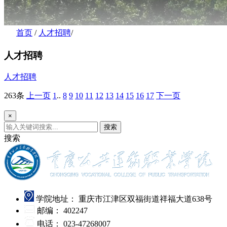
首页
/
人才招聘
/
人才招聘
人才招聘
263条
上一页
1
..
8
9
10
11
12
13
14
15
16
17
下一页
×
搜索
搜索
学院地址：
重庆市江津区双福街道祥福大道638号
邮编：
402247
电话：
023-47268007