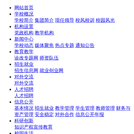
网站首页
学校概况
学校简介
集团简介
现任领导
校风校训
校园风光
机构设置
党政机构
教学机构
新闻中心
学校动态
媒体聚焦
热点专题
通知公告
教育教学
诊改专题网
师资队伍
招生就业
招生信息网
就业创业网
对外交流
对外交流
人才招聘
人才招聘
信息公开
基本情况
招生就业
教学管理
学生管理
教师管理
财务与
资产管理
安全稳定
对外合作
信息公开年报
科研创新
知识产权宣传教育
校园生活