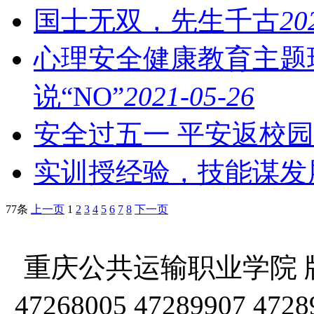
国士无双，先生千古
20
心理安全健康教育主题
说“NO”
2021-05-26
安全过五一 平安返校园
实训授经验，技能谋发
77条
上一页
1
2
3
4
5
6
7
8
下一页
重庆公共运输职业学院 版
47268005 47289907