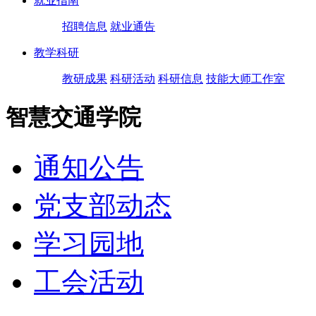
就业指南
招聘信息
就业通告
教学科研
教研成果
科研活动
科研信息
技能大师工作室
智慧交通学院
通知公告
党支部动态
学习园地
工会活动