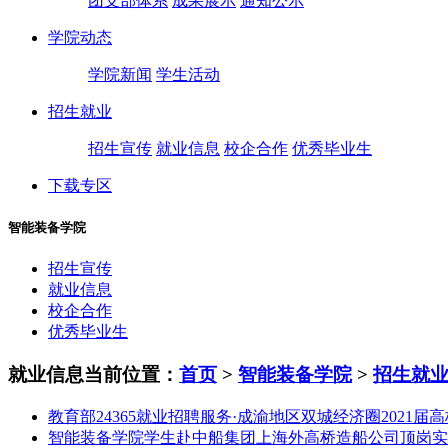
团支部体系
成果展示
通知公示
学院动态
学院新闻
学生活动
招生就业
招生宣传
就业信息
校企合作
优秀毕业生
下载专区
智能装备学院
招生宣传
就业信息
校企合作
优秀毕业生
就业信息
当前位置：
首页
>
智能装备学院
>
招生就
教育部24365就业招聘服务·成渝地区双城经济圈2021
智能装备学院学生赴中船集团上海外高桥造船公司顶岗实