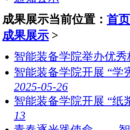
成果展示
当前位置：
首页
成果展示
>
智能装备学院举办优秀
智能装备学院开展 “学
2025-05-26
智能装备学院开展 “纸
13
青春逐光践使命 ——