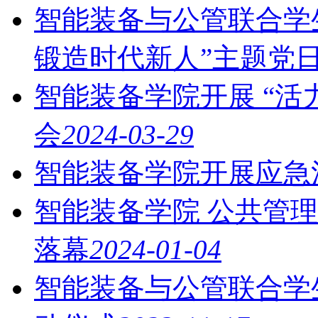
智能装备与公管联合学
锻造时代新人”主题党
智能装备学院开展 “活
会
2024-03-29
智能装备学院开展应急
智能装备学院 公共管
落幕
2024-01-04
智能装备与公管联合学