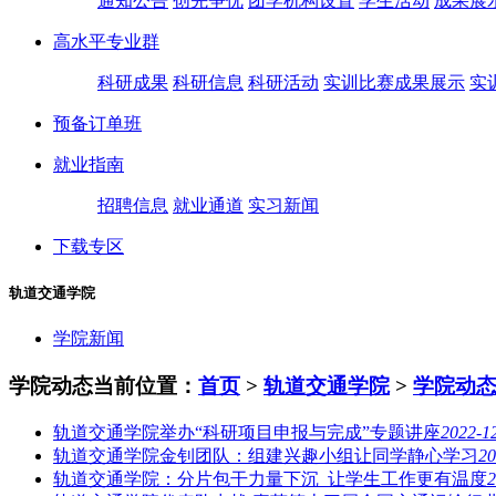
通知公告
创先争优
团学机构设置
学生活动
成果展
高水平专业群
科研成果
科研信息
科研活动
实训比赛成果展示
实
预备订单班
就业指南
招聘信息
就业通道
实习新闻
下载专区
轨道交通学院
学院新闻
学院动态
当前位置：
首页
>
轨道交通学院
>
学院动
轨道交通学院举办“科研项目申报与完成”专题讲座
2022-1
轨道交通学院金钊团队：组建兴趣小组让同学静心学习
20
轨道交通学院：分片包干力量下沉 让学生工作更有温度
2